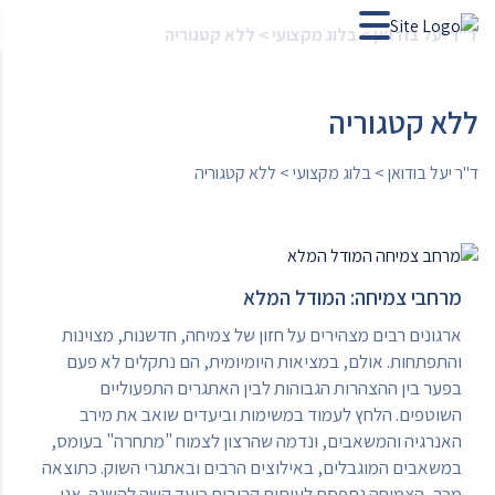
ד"ר יעל בודואן
>
בלוג מקצועי
>
ללא קטגוריה
ללא קטגוריה
ד"ר יעל בודואן
>
בלוג מקצועי
>
ללא קטגוריה
מרחבי צמיחה: המודל המלא
ארגונים רבים מצהירים על חזון של צמיחה, חדשנות, מצוינות
והתפתחות. אולם, במציאות היומיומית, הם נתקלים לא פעם
בפער בין ההצהרות הגבוהות לבין האתגרים התפעוליים
השוטפים. הלחץ לעמוד במשימות וביעדים שואב את מירב
האנרגיה והמשאבים, ונדמה שהרצון לצמוח "מתחרה" בעומס,
במשאבים המוגבלים, באילוצים הרבים ובאתגרי השוק. כתוצאה
מכך, הצמיחה נתפסת לעיתים קרובות כיעד קשה להשגה. אני...