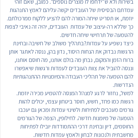
בשירות ולא ש"ידחפו לו מוצרים נוספים". כמובן, שאם זוהי
עמדתם הבסיסית של העובדים יקשה עליהם לאמץ התנהגות
יוזמת, או תסריט שיחה המורה להם להציע ללקוח ממרכולתם.
כך שללא רה-עיצוב של עמדות העובדים, יהיה זה נאיבי לצפות
להטמעה של תרחישי שיחה חדשים.
כיצד נשפיע על עמדות?בתהליך משולב של חשיבה ובחינת
הרגשות נבדוק את הנחות היסוד, נדון בהן, ננסה לאתגר אותן
ברוח הזמן והמקום, נבחן מה בולם אותנו, מה חוסם אותנו,
וננסה להוביל את צוות העובדים לעמדות ורגשות שיאפשרו
להם הטמעה של תהליכי העבודה והמיומנויות ההתנהגותיות
הנדרשות.
למשל, נחזור לרגע למנהל המנסה להטמיע מכירה יוזמת.
רגשות כמו פחד, חשש, חוסר ביטחון עצמי, יכולים להוות
גורמים מעכבים לפתיחות ולשינוי עמדות ומכאן גם יעכבו
הטמעה של מיומנות חדשה. לחילופין, הצפה של הגורמים
החוסמים, דיון ובחינת דרכי ההתמודדות יובילו לפתיחות
מחשבתית ולנכונות לבחון ולאמץ עמדות חדשות.