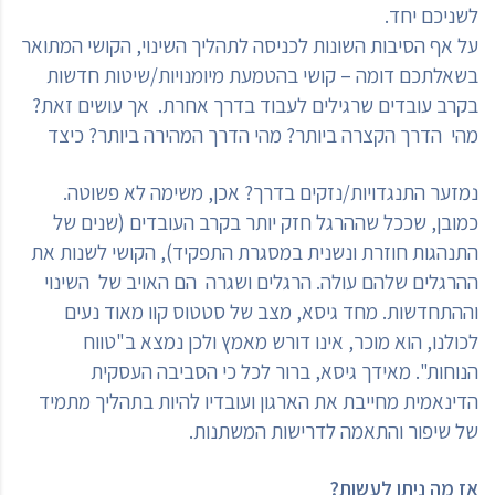
לשניכם יחד.
על אף הסיבות השונות לכניסה לתהליך השינוי, הקושי המתואר
בשאלתכם דומה – קושי בהטמעת מיומנויות/שיטות חדשות
בקרב עובדים שרגילים לעבוד בדרך אחרת. אך עושים זאת?
מהי הדרך הקצרה ביותר? מהי הדרך המהירה ביותר? כיצד
נמזער התנגדויות/נזקים בדרך? אכן, משימה לא פשוטה.
כמובן, שככל שההרגל חזק יותר בקרב העובדים (שנים של
התנהגות חוזרת ונשנית במסגרת התפקיד), הקושי לשנות את
ההרגלים שלהם עולה. הרגלים ושגרה הם האויב של השינוי
וההתחדשות. מחד גיסא, מצב של סטטוס קוו מאוד נעים
לכולנו, הוא מוכר, אינו דורש מאמץ ולכן נמצא ב"טווח
הנוחות". מאידך גיסא, ברור לכל כי הסביבה העסקית
הדינאמית מחייבת את הארגון ועובדיו להיות בתהליך מתמיד
של שיפור והתאמה לדרישות המשתנות.
אז מה ניתן לעשות?