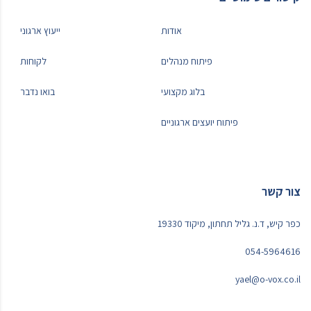
אודות
ייעוץ ארגוני
פיתוח מנהלים
לקוחות
בלוג מקצועי
בואו נדבר
פיתוח יועצים ארגוניים
צור קשר
כפר קיש, ד.נ. גליל תחתון, מיקוד 19330
054-5964616
yael@o-vox.co.il