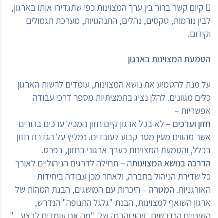
 קיום קשר ברור בין ערך המצוינות כפי שתגדירו אותו בארגון,
לבין נורמות, טקסים, נהלים, התנהגויות, מערכת תגמולים
וקידום.
הטמעת המצוינות בארגון
על מנת להטמיע את נושא המצוינות, עומדים לרשות הארגון
כלים מגוונים. להלן נציג בתמציתיות מספר דרכי עבודה
אפשריות –
חזון וערכים
– לא בכל ארגון קיים חזון המכיל ערכים ברורים
אשר מהווים מעין מסר קבוע לעובדים. נמליץ על הגדרת חזון
בכלל, והטמעת המצוינות כערך ארגוני בחזון, בפרט.
הדרכה בנושא המצוינות
ה – תחילה לדרגים הניהוליים לאורך
כל שדירת הניהול בחברה, ולאחר מכן עבודה ביחידות
האורגניות.
המטרה
– היכרות עם המושגים, הבנת המהות של
ארגון השואף למצוינות, הבנת "גלגל התנופה" הנדרש,
השינויים הנדרשים, זיהוי והבנה של "מה אנו עומדים לבצע…",