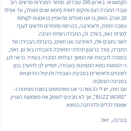
הקמעונאי. בארגון 200 עובדים. מחזור המכירות מרשים. רוב
עובדי החברה הנם ותיקים יחסית (חמש שנים ומעלה, עד אפילו
20 שנה). השוק בו אנו פועלים מתאפיין בנאמנות לקוחות
נמוכה יחסית, ולאחרונה, בכניסת מתחרים חדשים לענף.
למרות זאת, בשלב זה, החברה רווחית ויציבה.
לאור נתונים אלו, לאחרונה אנו חשים, בהנהלה הבכירה של
החברה, צורך ברענון תהליכי החשיבה והעבודה בארגון. זאת,
במטרה להבטיח את המשך הצלחת החברה בעתיד. נראה לנו,
כי הטמעת נושא המצוינות בעבודה, תסייע לנו להיערך נכון
לשינויים ולשיפורים בסביבת העבודה ולניצול הזדמנויות
בסביבה העסקית.
עם זאת, יש לי הרגשה כי אנו משתמשים במונח מצוינות כ-
"BUZZ WORD", אך לא מבינים לעומק את משמעות העניין.
אשמח לכלים ולהרחבה בנושא.
בברכה, יואל.