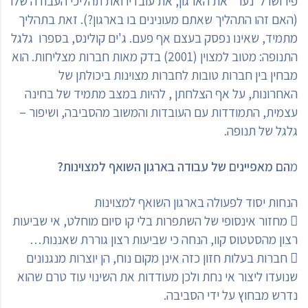
פירושו ל"נער" את הארגון, את עובדיו ואת תהליכי העבודה שלו
(האם זהו התהליך שאתם מעונינים בו בארגון?). זאת בתהליך
מתמיד, שאינו נפסק בעצם אף פעם. ג'ים קולינס, בספרו גלגל
התנופה: מטוב למצוין (2001) בדק מאות חברות מצליחות. הוא
מבחין בין חברות טובות לחברות מצוינות ביכולתן של
האחרונות, על אף הצלחתן , להיות במצב מתמיד של בחינה
עצמית, התמודדות עם העובדות והמשוב מהסביבה, ושיפור –
גלגל של תנופה.
מ
הם מאפיינים של עבודה בארגון השואף למצוינות?
הנחות יסוד לפעולה בארגון השואף למצוינות
 מחזור אינסופי של השתפרות בלי קו סיום מוחלט, אי שביעות
רצון מהסטטוס קוו, הנחה כי שביעות רצון גוררת שאננות…
 חברות בעלות חזון כזה אינן מקום נוח, הן יוצרות מנגנונים
שנועדו ליצור אי נחת ולכן מעודדות את השינוי עוד טרם שהוא
נדרש מבחוץ על ידי הסביבה.